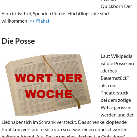
Quickborn Der
Eintritt ist frei, Spenden für das Flüchtlingscafé sind
willkommen!
>> Plakat
Die Posse
Laut Wikipedia
ist die Posse ein
„derbes
Bauernstück“,
also ein
Theaterstück,
bei dem zotige
Witze gerissen
werden und der
Liebhaber sich im Schrank versteckt. Das schenkelklopfende
Publikum verspricht sich von so etwas einen unbeschwerten,
heiteren Abend. Als „Posse um eine Hochzeit in Quickborn“