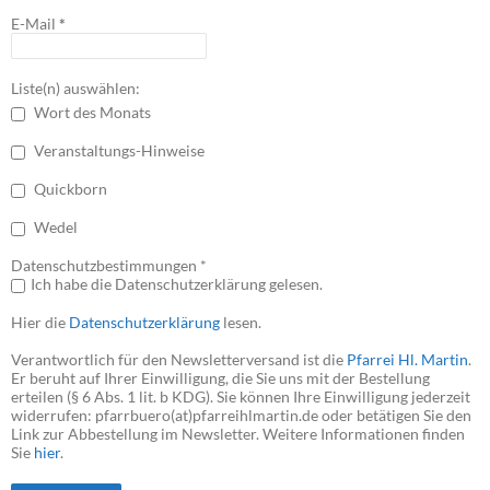
E-Mail
*
Liste(n) auswählen:
Wort des Monats
Veranstaltungs-Hinweise
Quickborn
Wedel
Datenschutzbestimmungen *
Ich habe die Datenschutzerklärung gelesen.
Hier die
Datenschutzerklärung
lesen.
Verantwortlich für den Newsletterversand ist die
Pfarrei Hl. Martin
.
Er beruht auf Ihrer Einwilligung, die Sie uns mit der Bestellung
erteilen (§ 6 Abs. 1 lit. b KDG). Sie können Ihre Einwilligung jederzeit
widerrufen: pfarrbuero(at)pfarreihlmartin.de oder betätigen Sie den
Link zur Abbestellung im Newsletter. Weitere Informationen finden
Sie
hier
.