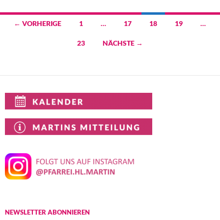
Beitragsnavigation
← VORHERIGE
1
…
17
18
19
…
23
NÄCHSTE →
NEWSLETTER ABONNIEREN