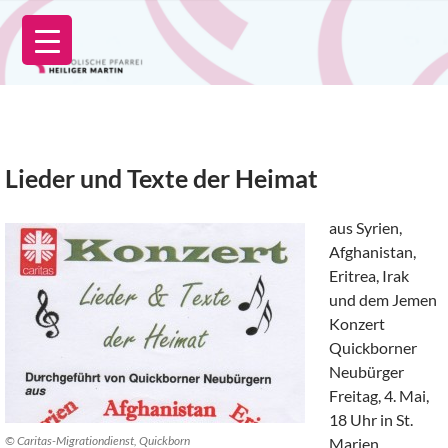
Zum
Inhalt
springen
Lieder und Texte der Heimat
aus Syrien,
Afghanistan,
Eritrea, Irak
und dem Jemen
Konzert
Quickborner
Neubürger
Freitag, 4. Mai,
18 Uhr in St.
© Caritas-Migrationdienst, Quickborn
Marien