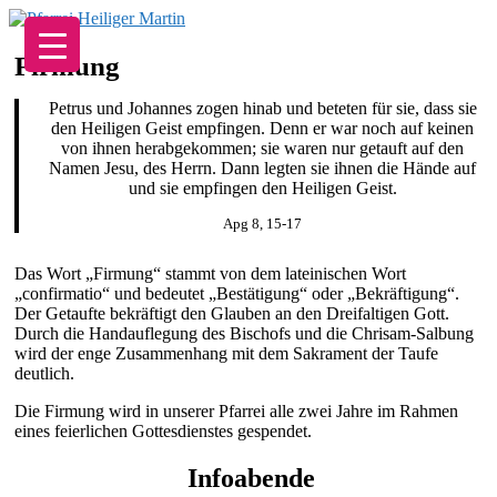
Zum
Inhalt
springen
Firmung
Petrus und Johannes zogen hinab und beteten für sie, dass sie
den Heiligen Geist empfingen. Denn er war noch auf keinen
von ihnen herabgekommen; sie waren nur getauft auf den
Namen Jesu, des Herrn. Dann legten sie ihnen die Hände auf
und sie empfingen den Heiligen Geist.
Apg 8, 15-17
Das Wort „Firmung“ stammt von dem lateinischen Wort
„confirmatio“ und bedeutet „Bestätigung“ oder „Bekräftigung“.
Der Getaufte bekräftigt den Glauben an den Dreifaltigen Gott.
Durch die Handauflegung des Bischofs und die Chrisam-Salbung
wird der enge Zusammenhang mit dem Sakrament der Taufe
deutlich.
Die Firmung wird in unserer Pfarrei alle zwei Jahre im Rahmen
eines feierlichen Gottesdienstes gespendet.
Infoabende