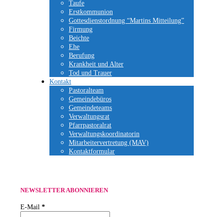
Taufe
Erstkommunion
Gottesdienstordnung “Martins Mitteilung”
Firmung
Beichte
Ehe
Berufung
Krankheit und Alter
Tod und Trauer
Kontakt
Pastoralteam
Gemeindebüros
Gemeindeteams
Verwaltungsrat
Pfarrpastoralrat
Verwaltungskoordinatorin
Mitarbeitervertretung (MAV)
Kontaktformular
NEWSLETTER ABONNIEREN
E-Mail
*