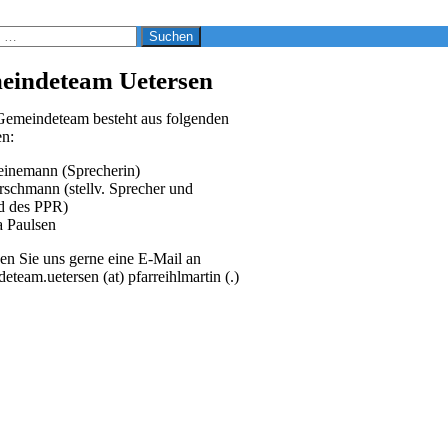
eindeteam Uetersen
Gemeindeteam besteht aus folgenden
en:
einemann (Sprecherin)
rschmann (stellv. Sprecher und
d des PPR)
a Paulsen
en Sie uns gerne eine E-Mail an
eteam.uetersen (at) pfarreihlmartin (.)