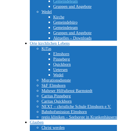
Gemeindeteam
Gruppen und Angebote
Wedel
Kirche
Gemeindebüro
Gemeindeteam
Gruppen und Angebote
Aktuelles – Downloads
Orte kirchlichen Lebens
KiTas
Elmshorn
Pinneberg
Quickborn
Uetersen
Wedel
Migrationsdienste
SkF Elmshorn
Malteser Hilfsdienst Barmstedt
Caritas Pinneberg
Caritas Quickborn
NEXT – christliche Schule Elmshorn e.V.
Bahnhofsmission Elmshorn
regio.kliniken – Seelsorge in Krankenhäusern
Glauben
Christ werden