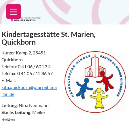
Zum
Inhalt
springen
Kindertagesstätte St. Marien,
Quickborn
Kurzer Kamp 2, 25451
Quickborn
Telefon: 0 41 06 / 60 23 4
Telefax: 0 41 06 / 12 86 57
E-Mail:
kita.quickborn@pfarreihlma
rtin.de
Leitung:
Nina Neumann
Stellv. Leitung:
Meike
Belden