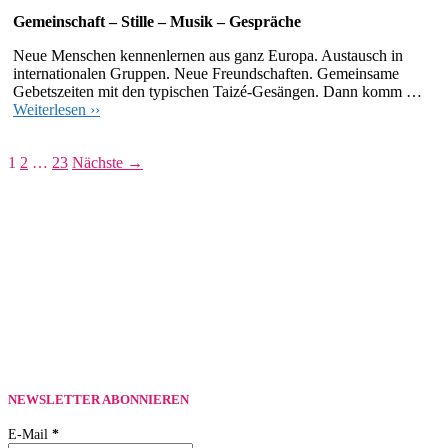
Gemeinschaft – Stille – Musik – Gespräche
Neue Menschen kennenlernen aus ganz Europa. Austausch in
internationalen Gruppen. Neue Freundschaften. Gemeinsame
Gebetszeiten mit den typischen Taizé-Gesängen. Dann komm …
Weiterlesen ››
Beitragsnavigation
1
2
…
23
Nächste →
NEWSLETTER ABONNIEREN
E-Mail
*