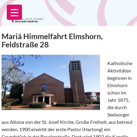
Zum
Inhalt
springen
Mariä Himmelfahrt Elmshorn,
Feldstraße 28
Katholische
Aktivitäten
beginnen in
Elmshorn
schon im
Jahr 1875,
die durch
Seelsorger
aus Altona von der St. Josef Kirche, Große Freiheit, aus betreut
werden. 1900 erwirbt der erste Pastor (Hartong) ein
Grundstück in der Beselerstraße. Dort wird 1902 die Kapelle