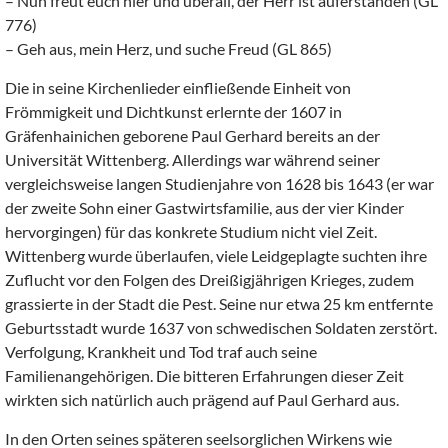
– Nun freut euch hier und überall, der Herr ist auferstanden (GL
776)
– Geh aus, mein Herz, und suche Freud (GL 865)
Die in seine Kirchenlieder einfließende Einheit von
Frömmigkeit und Dichtkunst erlernte der 1607 in
Gräfenhainichen geborene Paul Gerhard bereits an der
Universität Wittenberg. Allerdings war während seiner
vergleichsweise langen Studienjahre von 1628 bis 1643 (er war
der zweite Sohn einer Gastwirtsfamilie, aus der vier Kinder
hervorgingen) für das konkrete Studium nicht viel Zeit.
Wittenberg wurde überlaufen, viele Leidgeplagte suchten ihre
Zuflucht vor den Folgen des Dreißigjährigen Krieges, zudem
grassierte in der Stadt die Pest. Seine nur etwa 25 km entfernte
Geburtsstadt wurde 1637 von schwedischen Soldaten zerstört.
Verfolgung, Krankheit und Tod traf auch seine
Familienangehörigen. Die bitteren Erfahrungen dieser Zeit
wirkten sich natürlich auch prägend auf Paul Gerhard aus.
In den Orten seines späteren seelsorglichen Wirkens wie