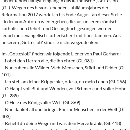
Lieder fanden längst Eingang in das katholische „Gotteslob“
(GL). Wegen des bevorstehenden Jubiläumsjahres der
Reformation 2017 werde ich bis Ende August an dieser Stelle
Lieder von Autoren wiedergeben, die aus unserem römisch-
katholischen Gebet- und Gesangbuch gesungen werden,
jedoch aus evangelisch-lutherischer Tradition stammen. Aus
unserem „Gotteslob“ sind sie nicht wegzudenken.
Im „Gotteslob“ finden wir folgende Lieder von Paul Gerhard:
– Lobet den Herren alle, die ihn ehren (GL 081)
– Nun ruhen alle Wälder, Vieh, Menschen, Städt und Felder (GL
101)
– Ich steh an deiner Krippe hier, o Jesu, du mein Leben (GL 256)
– O Haupt voll Blut und Wunden, voll Schmerz und voller Hohn
(GL 289)
– O Herz des Königs aller Welt (GL 369)
– Nun danket all und bringet Ehr, ihr Menschen in der Welt (GL
403)
– Befiehl du deine Wege und was dein Herze kränkt (GL 418)