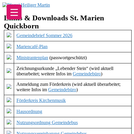
Zum
Inhalt
springen
Links & Downloads St. Marien
Quickborn
Gemeindebrief Sommer 2026
Mariencafé-Plan
Ministrantenplan
(passwortgeschützt)
Zeichnungsurkunde „Lebender Stein“ (wird aktuell
überarbeitet; weitere Infos im
Gemeindebüro
)
Anmeldung zum Förderkreis (wird aktuell überarbeitet;
weitere Infos im
Gemeindebüro
)
Förderkreis Kirchenmusik
Hausordnung
Nutzungsordnung Gemeindebus
Nutzungsvereinbarung Gemeindebus