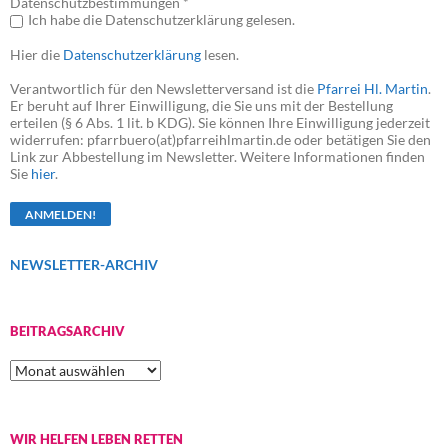
Datenschutzbestimmungen *
Ich habe die Datenschutzerklärung gelesen.
Hier die
Datenschutzerklärung
lesen.
Verantwortlich für den Newsletterversand ist die
Pfarrei Hl. Martin
.
Er beruht auf Ihrer Einwilligung, die Sie uns mit der Bestellung
erteilen (§ 6 Abs. 1 lit. b KDG). Sie können Ihre Einwilligung jederzeit
widerrufen: pfarrbuero(at)pfarreihlmartin.de oder betätigen Sie den
Link zur Abbestellung im Newsletter. Weitere Informationen finden
Sie
hier
.
NEWSLETTER-ARCHIV
BEITRAGSARCHIV
Beitragsarchiv
WIR HELFEN LEBEN RETTEN