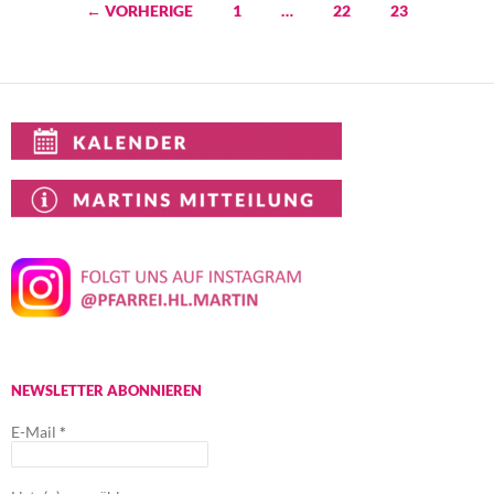
Beitragsnavigation
← VORHERIGE
1
…
22
23
NEWSLETTER ABONNIEREN
E-Mail
*