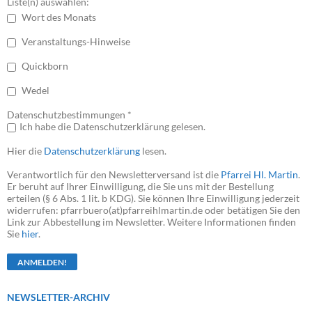
Liste(n) auswählen:
Wort des Monats
Veranstaltungs-Hinweise
Quickborn
Wedel
Datenschutzbestimmungen *
Ich habe die Datenschutzerklärung gelesen.
Hier die
Datenschutzerklärung
lesen.
Verantwortlich für den Newsletterversand ist die
Pfarrei Hl. Martin
.
Er beruht auf Ihrer Einwilligung, die Sie uns mit der Bestellung
erteilen (§ 6 Abs. 1 lit. b KDG). Sie können Ihre Einwilligung jederzeit
widerrufen: pfarrbuero(at)pfarreihlmartin.de oder betätigen Sie den
Link zur Abbestellung im Newsletter. Weitere Informationen finden
Sie
hier
.
NEWSLETTER-ARCHIV