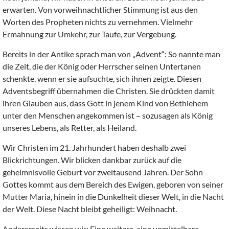
erwarten. Von vorweihnachtlicher Stimmung ist aus den
Worten des Propheten nichts zu vernehmen. Vielmehr
Ermahnung zur Umkehr, zur Taufe, zur Vergebung.
Bereits in der Antike sprach man von „Advent“: So nannte man
die Zeit, die der König oder Herrscher seinen Untertanen
schenkte, wenn er sie aufsuchte, sich ihnen zeigte. Diesen
Adventsbegriff übernahmen die Christen. Sie drückten damit
ihren Glauben aus, dass Gott in jenem Kind von Bethlehem
unter den Menschen angekommen ist – sozusagen als König
unseres Lebens, als Retter, als Heiland.
Wir Christen im 21. Jahrhundert haben deshalb zwei
Blickrichtungen. Wir blicken dankbar zurück auf die
geheimnisvolle Geburt vor zweitausend Jahren. Der Sohn
Gottes kommt aus dem Bereich des Ewigen, geboren von seiner
Mutter Maria, hinein in die Dunkelheit dieser Welt, in die Nacht
der Welt. Diese Nacht bleibt geheiligt: Weihnacht.
Andererseits wissen wir: Eine weitere, eine unmittelbare