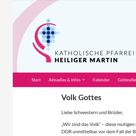
Zum
Inhalt
springen
Suchen
Pfarrei Heiliger Martin
Start
Aktuelles & Infos
Kalender
Gottesdi
Volk Gottes
Liebe Schwestern und Brüder,
„Wir sind das Volk“ – diese mutigen
DDR unmittelbar vor dem Fall der B