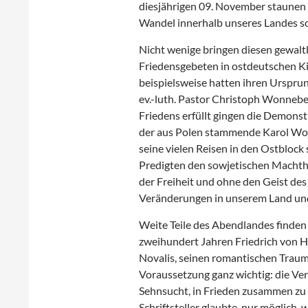
diesjährigen 09. November staunen 
Wandel innerhalb unseres Landes so
Nicht wenige bringen diesen gewalt
Friedensgebeten in ostdeutschen K
beispielsweise hatten ihren Urspru
ev.-luth. Pastor Christoph Wonnebe
Friedens erfüllt gingen die Demonst
der aus Polen stammende Karol Wojt
seine vielen Reisen in den Ostblock
Predigten den sowjetischen Machthab
der Freiheit und ohne den Geist de
Veränderungen in unserem Land un
Weite Teile des Abendlandes finden 
zweihundert Jahren Friedrich von 
Novalis, seinen romantischen Traum
Voraussetzung ganz wichtig: die Vere
Sehnsucht, in Frieden zusammen zu 
Schriftsteller glaubte, nur möglich