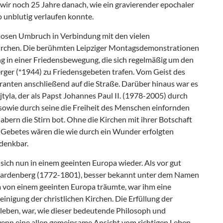
wir noch 25 Jahre danach, wie ein gravierender epochaler
 unblutig verlaufen konnte.
losen Umbruch in Verbindung mit den vielen
irchen. Die berühmten Leipziger Montagsdemonstrationen
ng in einer Friedensbewegung, die sich regelmäßig um den
rger (*1944) zu Friedensgebeten trafen. Vom Geist des
ranten anschließend auf die Straße. Darüber hinaus war es
yla, der als Papst Johannes Paul II. (1978-2005) durch
 sowie durch seine die Freiheit des Menschen einfornden
ern die Stirn bot. Ohne die Kirchen mit ihrer Botschaft
s Gebetes wären die wie durch ein Wunder erfolgten
denkbar.
sich nun in einem geeinten Europa wieder. Als vor gut
Hardenberg (1772-1801), besser bekannt unter dem Namen
 von einem geeinten Europa träumte, war ihm eine
inigung der christlichen Kirchen. Die Erfüllung der
leben, war, wie dieser bedeutende Philosoph und
, wenn eine allen gemeinsame Ansicht vom richtigen Leben