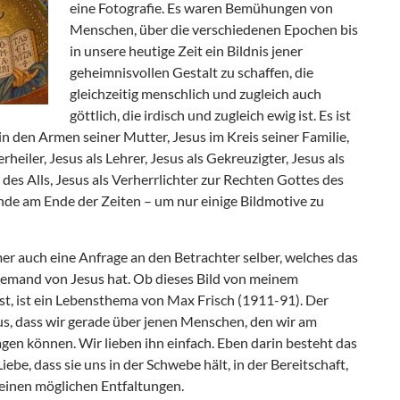
eine Fotografie. Es waren Bemühungen von
Menschen, über die verschiedenen Epochen bis
in unsere heutige Zeit ein Bildnis jener
geheimnisvollen Gestalt zu schaffen, die
gleichzeitig menschlich und zugleich auch
göttlich, die irdisch und zugleich ewig ist. Es ist
in den Armen seiner Mutter, Jesus im Kreis seiner Familie,
rheiler, Jesus als Lehrer, Jesus als Gekreuzigter, Jesus als
des Alls, Jesus als Verherrlichter zur Rechten Gottes des
de am Ende der Zeiten – um nur einige Bildmotive zu
mer auch eine Anfrage an den Betrachter selber, welches das
s jemand von Jesus hat. Ob dieses Bild von meinem
ist, ist ein Lebensthema von Max Frisch (1911-91). Der
aus, dass wir gerade über jenen Menschen, den wir am
en können. Wir lieben ihn einfach. Eben darin besteht das
be, dass sie uns in der Schwebe hält, in der Bereitschaft,
seinen möglichen Entfaltungen.