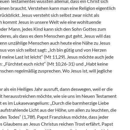
euen Testamentes wussten allemal, dass ein Christ sich
ämen braucht. Verstehen kann man eine Religion eigentlich
ckblickt. Jesus versteht sich selbst zwar nicht als
och kommt Jesus in unsere Welt wie eine wohltuende
eder Mann, jedes Kind kann sich den Sohn Gottes zum
deres, als dass es dem Menschen gut geht. Jesus will das
enn unzählige Menschen auch heute eine Nähe zu Jesus
sus von sich selbst sagt: „Ich bin gütig und von Herzen
 meine Last ist leicht“ (Mt 11,29). Jesus möchte auch jede
: „Fürchtet euch nicht“ (Mt 10,26-31) und „Habt keine
schen regelmäßig zusprechen. Wo Jesus ist, will jegliche
 als ein Heiliges Jahr ausruft, dann deswegen, weil er die
t herausstreichen möchte, wie sie uns im Neuen Testament
ßt es im Lukasevangelium: „Durch die barmherzige Liebe
aufstrahlende Licht aus der Höhe, um allen zu leuchten, die
 des Todes“ (1,78f). Papst Franziskus möchte, dass jeder
s Glaubens an Jesus Christus reichen Trost erfährt. Papst