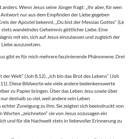
ht anders. Wenn Jesus seine Jünger fragt: „Ihr aber, für wen
ine Antwort nur aus dem Empfinden der Liebe gegeben
eis der Apostel bekennt, „Du bist der Messias Gottes“ (Lk
ich stets wandelndes Geheimnis göttlicher Liebe. Eine
gnis mit ein, sich auf Jesus einzulassen und zugleich der
 Liebe auszusetzen.
esus gibt es für mich mehrere faszinierende Phänomene. Drei
ht der Welt“ (Joh 8,12), „Ich bin das Brot des Lebens“ (Joh
10,11). Diese Bildworte wie viele andere bedenkenswerte
lber zu Papier bringen. Über das Leben Jesu sowie über
 nur deshalb so viel, weil andere sein Leben
echter Zuneigung zu ihm. Sie zeigten sich beeindruckt von
hen Worten „zeichneten“ sie von Jesus sozusagen ein
sich und für die Nachwelt stets in liebevoller Erinnerung zu