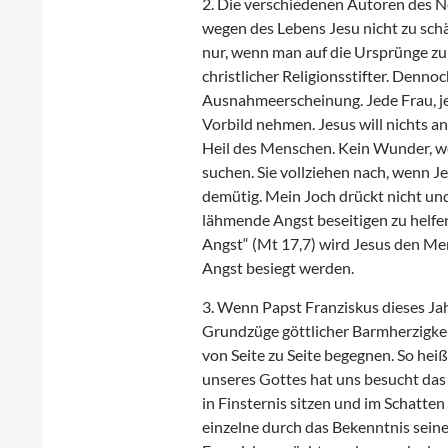
2. Die verschiedenen Autoren des N
wegen des Lebens Jesu nicht zu sch
nur, wenn man auf die Ursprünge zurü
christlicher Religionsstifter. Denn
Ausnahmeerscheinung. Jede Frau, j
Vorbild nehmen. Jesus will nichts an
Heil des Menschen. Kein Wunder, w
suchen. Sie vollziehen nach, wenn Je
demütig. Mein Joch drückt nicht und
lähmende Angst beseitigen zu helfen
Angst“ (Mt 17,7) wird Jesus den Men
Angst besiegt werden.
3. Wenn Papst Franziskus dieses Jahr
Grundzüge göttlicher Barmherzigkei
von Seite zu Seite begegnen. So hei
unseres Gottes hat uns besucht das 
in Finsternis sitzen und im Schatten
einzelne durch das Bekenntnis seine