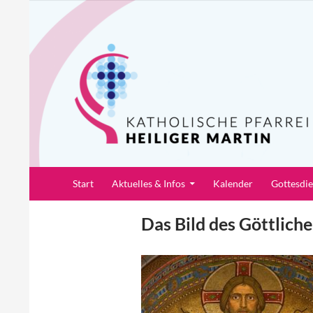
Zum
Inhalt
springen
Suchen
Pfarrei Heiliger Martin
Start
Aktuelles & Infos
Kalender
Gottesdi
Das Bild des Göttliche