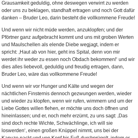
Grausamkeit geduldig, ohne deswegen verwirrt zu werden
oder uns zu beklagen, standhaft ertragen und noch Gott dafür
danken – Bruder Leo, darin besteht die vollkommene Freude!
Und wenn wir nicht müde werden, anzuklopfen; und der
Pförtner ganz aufgebracht kommt und uns mit groben Werten
und Maulschellen als elende Diebe wegjagt, indem er
spricht: ,Haut ab von hier, geht ins Spital, denn von mir
werdet ihr weder zu essen noch Obdach bekommen!‘ und wir
dies alles liebevoll, geduldig und freudig ertragen, dann,
Bruder Leo, wäre das vollkommene Freude!
Und wenn wir vor Hunger und Kälte und wegen der
nächtlichen Finsternis dennoch gezwungen werden, wieder
und wieder zu klopfen, wenn wir rufen, wimmern und um der
Liebe Gottes willen flehen, er möchte uns doch öffnen und
hineinlassen; und er, noch mehr erzürnt, zu uns sagt: ,Das
sind doch rechte Wichte, Schwächlinge, ich will sie
loswerden‘, einen großen Knüppel nimmt, uns bei der
Kapuze packt und von Kopf bis Fuß durchprügelt, indem er