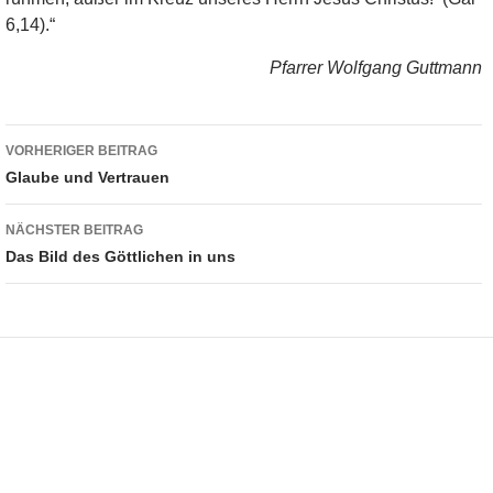
6,14).“
Pfarrer Wolfgang Guttmann
Beitragsnavigation
VORHERIGER BEITRAG
Glaube und Vertrauen
NÄCHSTER BEITRAG
Das Bild des Göttlichen in uns