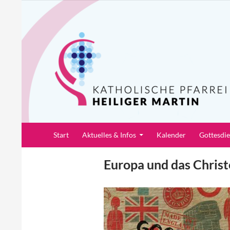
Zum
Inhalt
springen
Suchen
Pfarrei Heiliger Martin
Start
Aktuelles & Infos
Kalender
Gottesdi
Europa und das Chris