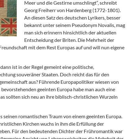
Meer und die Gestirne umschlingt“, schreibt
Georg Freiherr von Hardenberg (1772-1801).
An diesen Satz des deutschen Lyrikers, besser
bekannt unter seinem Pseudonym Novalis, mag
man sich erinnern hinsichtlich der aktuellen
Entscheidung der Briten. Die Mehrheit der
 Freundschaft mit dem Rest Europas auf und will nun eigene
nn ist in der Regel gemeint eine politische,
lechtung souveräner Staaten. Doch reicht das für den
emeinschaft aus? Führende Europapolitiker wiesen von
 bevorstehenden geeinten Europa habe man auch eine
pas sollten sich neu an ihre biblisch-christlichen Wurzeln
is seinen romantischen Traum von einem geeinten Europa.
istlichen Kirchen wuchs in ihm die Erfüllung der
eben. Für den bedeutenden Dichter der Frühromantik war
 allgemeine Ansicht von Lebensweisheiten die Mehrheit der