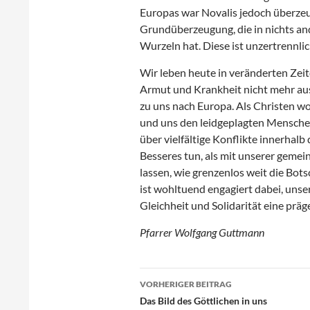
Europas war Novalis jedoch überzeu
Grundüberzeugung, die in nichts and
Wurzeln hat. Diese ist unzertrennlich
Wir leben heute in veränderten Zeit
Armut und Krankheit nicht mehr a
zu uns nach Europa. Als Christen wo
und uns den leidgeplagten Mensche
über vielfältige Konflikte innerhal
Besseres tun, als mit unserer gem
lassen, wie grenzenlos weit die Bots
ist wohltuend engagiert dabei, uns
Gleichheit und Solidarität eine präg
Pfarrer Wolfgang Guttmann
Beitragsnavigation
VORHERIGER BEITRAG
Das Bild des Göttlichen in uns