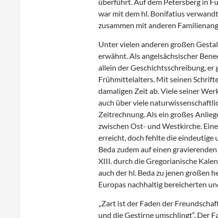
überführt. Auf dem Petersberg in Ful
war mit dem hl. Bonifatius verwandt.
zusammen mit anderen Familienangeh
Unter vielen anderen großen Gestal
erwähnt. Als angelsächsischer Bened
allein der Geschichtsschreibung, er
Frühmittelalters. Mit seinen Schrif
damaligen Zeit ab. Viele seiner Werk
auch über viele naturwissenschaftl
Zeitrechnung. Als ein großes Anlie
zwischen Ost- und Westkirche. Eine
erreicht, doch fehlte die eindeutig
Beda zudem auf einen gravierenden K
XIII. durch die Gregorianische Kal
auch der hl. Beda zu jenen großen he
Europas nachhaltig bereicherten un
„Zart ist der Faden der Freundschaf
und die Gestirne umschlingt“. Der 