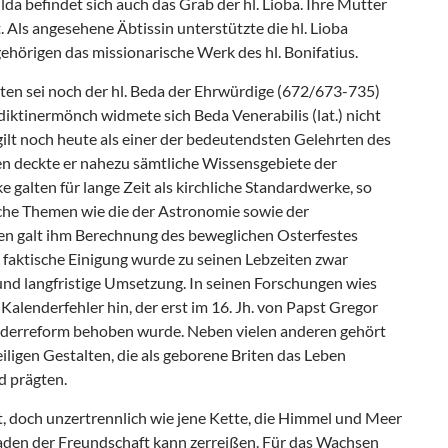
da befindet sich auch das Grab der hl. Lioba. Ihre Mutter
 Als angesehene Äbtissin unterstützte die hl. Lioba
örigen das missionarische Werk des hl. Bonifatius.
ten sei noch der hl. Beda der Ehrwürdige (672/673-735)
iktinermönch widmete sich Beda Venerabilis (lat.) nicht
 gilt noch heute als einer der bedeutendsten Gelehrten des
ten deckte er nahezu sämtliche Wissensgebiete der
e galten für lange Zeit als kirchliche Standardwerke, so
iche Themen wie die der Astronomie sowie der
gen galt ihm Berechnung des beweglichen Osterfestes
 faktische Einigung wurde zu seinen Lebzeiten zwar
e und langfristige Umsetzung. In seinen Forschungen wies
alenderfehler hin, der erst im 16. Jh. von Papst Gregor
enderreform behoben wurde. Neben vielen anderen gehört
iligen Gestalten, die als geborene Briten das Leben
d prägten.
t, doch unzertrennlich wie jene Kette, die Himmel und Meer
Faden der Freundschaft kann zerreißen. Für das Wachsen