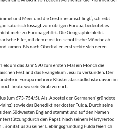
 Himmel und Meer und die Gestirne umschlingt“, schreibt
organisatorisch lossagt vom übrigen Europa, bedeutet es
 nicht mehr zu Europa gehört. Die Geographie bleibt.
arische Eifer, mit dem einst iro-schottische Mönche ab
and kamen. Bis nach Oberitalien erstreckte sich deren
ließ um das Jahr 590 zum ersten Mal ein Mönch die
päischen Festland das Evangelium Jesu zu verkünden. Der
ndete in Europa mehrere Klöster, das südlichste davon im
 noch heute wo sein Grab verehrt.
tius (um 673-754/5). Als ‚Apostel der Germanen‘ gründete
Mainz) sowie das Benediktinerkloster Fulda. Durch seine
 aus dem Südwesten England stammt und auf den Namen
 Unterstützung durch den Papst. Nach seinem Märtyrertod
. Bonifatius zu seiner Lieblingsgründung Fulda feierlich