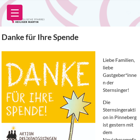
Zum
Inhalt
springen
Danke für Ihre Spende
Liebe Familien,
liebe
Gastgeber*inne
n der
Sternsinger!
Die
Sternsingerakti
on in Pinneberg
ist gestern mit
dem
Neujahrsempfa