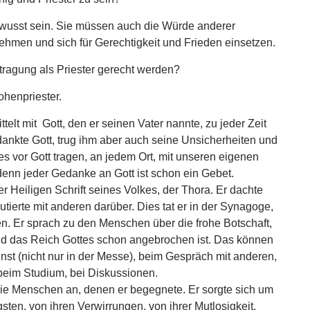
ewusst sein. Sie müssen auch die Würde anderer
ehmen und sich für Gerechtigkeit und Frieden einsetzen.
ragung als Priester gerecht werden?
henpriester.
telt mit Gott, den er seinen Vater nannte, zu jeder Zeit
dankte Gott, trug ihm aber auch seine Unsicherheiten und
es vor Gott tragen, an jedem Ort, mit unseren eigenen
enn jeder Gedanke an Gott ist schon ein Gebet.
r Heiligen Schrift seines Volkes, der Thora. Er dachte
tierte mit anderen darüber. Dies tat er in der Synagoge,
en. Er sprach zu den Menschen über die frohe Botschaft,
nd das Reich Gottes schon angebrochen ist. Das können
enst (nicht nur in der Messe), beim Gespräch mit anderen,
, beim Studium, bei Diskussionen.
die Menschen an, denen er begegnete. Er sorgte sich um
ngsten, von ihren Verwirrungen, von ihrer Mutlosigkeit,