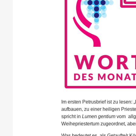
Im ersten Petrusbrief ist zu lesen
aufbauen, zu einer heiligen Priest
spricht in
Lumen gentium
vom allge
Weihepriestertum zugeordnet, aber 
Was bedeutet es, als Getaufte/r Kö