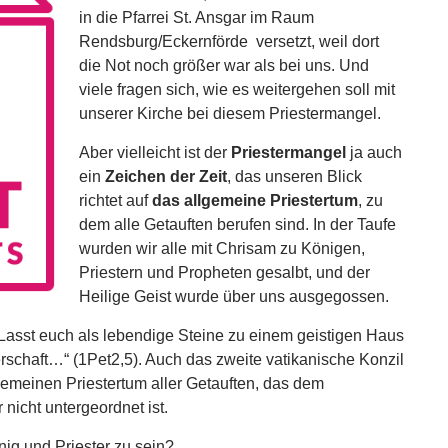
in die Pfarrei St. Ansgar im Raum
Rendsburg/Eckernförde versetzt, weil dort
die Not noch größer war als bei uns. Und
viele fragen sich, wie es weitergehen soll mit
unserer Kirche bei diesem Priestermangel.
Aber vielleicht ist der
Priestermangel
ja auch
ein
Zeichen der Zeit
, das unseren Blick
richtet auf
das allgemeine Priestertum
, zu
dem alle Getauften berufen sind. In der Taufe
wurden wir alle mit Chrisam zu Königen,
Priestern und Propheten gesalbt, und der
Heilige Geist wurde über uns ausgegossen.
: „Lasst euch als lebendige Steine zu einem geistigen Haus
erschaft…“ (1Pet2,5). Auch das zweite vatikanische Konzil
meinen Priestertum aller Getauften, das dem
nicht untergeordnet ist.
nig und Priester zu sein?