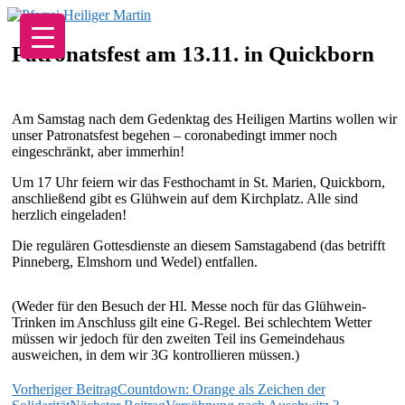
Zum
Inhalt
springen
Patronatsfest am 13.11. in Quickborn
Am Samstag nach dem Gedenktag des Heiligen Martins wollen wir
unser Patronatsfest begehen – coronabedingt immer noch
eingeschränkt, aber immerhin!
Um 17 Uhr feiern wir das Festhochamt in St. Marien, Quickborn,
anschließend gibt es Glühwein auf dem Kirchplatz. Alle sind
herzlich eingeladen!
Die regulären Gottesdienste an diesem Samstagabend (das betrifft
Pinneberg, Elmshorn und Wedel) entfallen.
(Weder für den Besuch der Hl. Messe noch für das Glühwein-
Trinken im Anschluss gilt eine G-Regel. Bei schlechtem Wetter
müssen wir jedoch für den zweiten Teil ins Gemeindehaus
ausweichen, in dem wir 3G kontrollieren müssen.)
Beitragsnavigation
Vorheriger Beitrag
Countdown: Orange als Zeichen der