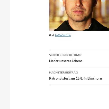
Bild:
katholisch.de
Beitragsnavigation
VORHERIGER BEITRAG
Lieder unseres Lebens
NÄCHSTER BEITRAG
Patronatsfest am 15.8. in Elmshorn