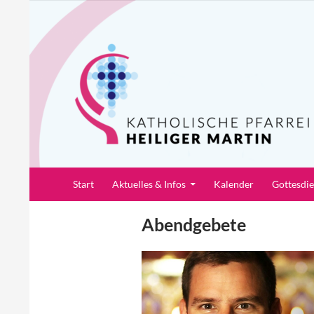
Zum
Inhalt
springen
Suchen
Pfarrei Heiliger Martin
Start
Aktuelles & Infos
Kalender
Gottesdi
Abendgebete