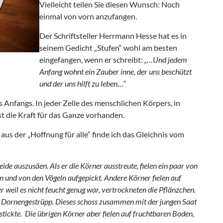
Vielleicht teilen Sie diesen Wunsch: Noch
einmal von vorn anzufangen.
Der Schriftsteller Herrmann Hesse hat es in
seinem Gedicht „Stufen“ wohl am besten
eingefangen, wenn er schreibt:
„…Und jedem
Anfang wohnt ein Zauber inne, der uns beschützt
und der uns hilft zu leben…“
es Anfangs. In jeder Zelle des menschlichen Körpers, in
t die Kraft für das Ganze vorhanden.
 aus der „Hoffnung für alle“ finde ich das Gleichnis vom
eide auszusäen. Als er die Körner ausstreute, fielen ein paar von
n und von den Vögeln aufgepickt. Andere Körner fielen auf
er weil es nicht feucht genug war, vertrockneten die Pflänzchen.
s Dornengestrüpp. Dieses schoss zusammen mit der jungen Saat
erstickte. Die übrigen Körner aber fielen auf fruchtbaren Boden,