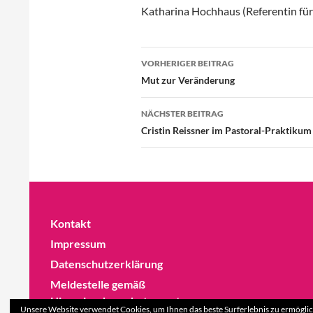
Katharina Hochhaus (Referentin fü
Beitragsnavigation
VORHERIGER BEITRAG
Mut zur Veränderung
NÄCHSTER BEITRAG
Cristin Reissner im Pastoral-Praktikum
Kontakt
Impressum
Datenschutzerklärung
Meldestelle gemäß
Hinweisgeberschutzgesetz
Unsere Website verwendet Cookies, um Ihnen das beste Surferlebnis zu ermöglic