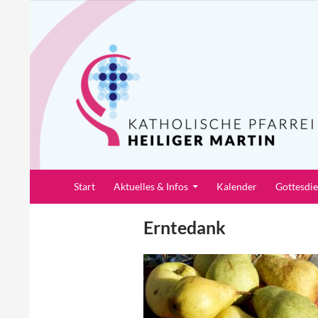
Zum
Inhalt
springen
Suchen
Pfarrei Heiliger Martin
Start
Aktuelles & Infos
Kalender
Gottesdi
Erntedank