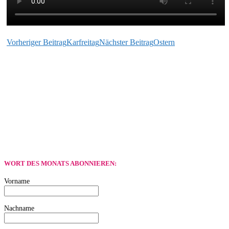
Beitragsnavigation
Vorheriger Beitrag
Karfreitag
Nächster Beitrag
Ostern
WORT DES MONATS ABONNIEREN:
Vorname
Nachname