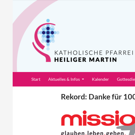
Zum
Inhalt
springen
Suchen
Pfarrei Heiliger Martin
Start
Aktuelles & Infos
Kalender
Gottesdi
Rekord: Danke für 10