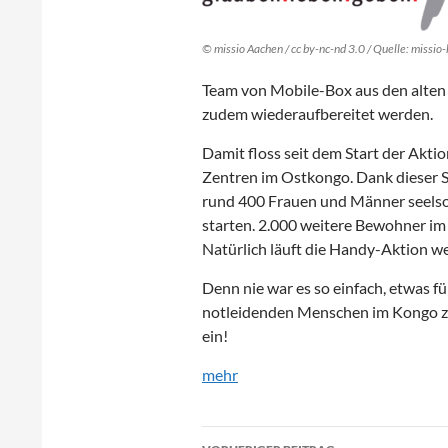
© missio Aachen / cc by-nc-nd 3.0 / Quelle: missio-h
Team von Mobile-Box aus den alten
zudem wiederaufbereitet werden.
Damit floss seit dem Start der Akti
Zentren im Ostkongo. Dank dieser 
rund 400 Frauen und Männer seelsor
starten. 2.000 weitere Bewohner i
Natürlich läuft die Handy-Aktion we
Denn nie war es so einfach, etwas 
notleidenden Menschen im Kongo zu 
ein!
mehr
Beitragsnavigation