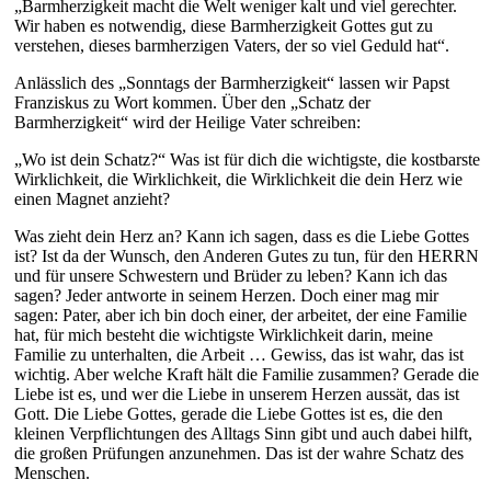
„Barmherzigkeit macht die Welt weniger kalt und viel gerechter.
Wir haben es notwendig, diese Barmherzigkeit Gottes gut zu
verstehen, dieses barmherzigen Vaters, der so viel Geduld hat“.
Anlässlich des „Sonntags der Barmherzigkeit“ lassen wir Papst
Franziskus zu Wort kommen. Über den „Schatz der
Barmherzigkeit“ wird der Heilige Vater schreiben:
„Wo ist dein Schatz?“ Was ist für dich die wichtigste, die kostbarste
Wirklichkeit, die Wirklichkeit, die Wirklichkeit die dein Herz wie
einen Magnet anzieht?
Was zieht dein Herz an? Kann ich sagen, dass es die Liebe Gottes
ist? Ist da der Wunsch, den Anderen Gutes zu tun, für den HERRN
und für unsere Schwestern und Brüder zu leben? Kann ich das
sagen? Jeder antworte in seinem Herzen. Doch einer mag mir
sagen: Pater, aber ich bin doch einer, der arbeitet, der eine Familie
hat, für mich besteht die wichtigste Wirklichkeit darin, meine
Familie zu unterhalten, die Arbeit … Gewiss, das ist wahr, das ist
wichtig. Aber welche Kraft hält die Familie zusammen? Gerade die
Liebe ist es, und wer die Liebe in unserem Herzen aussät, das ist
Gott. Die Liebe Gottes, gerade die Liebe Gottes ist es, die den
kleinen Verpflichtungen des Alltags Sinn gibt und auch dabei hilft,
die großen Prüfungen anzunehmen. Das ist der wahre Schatz des
Menschen.