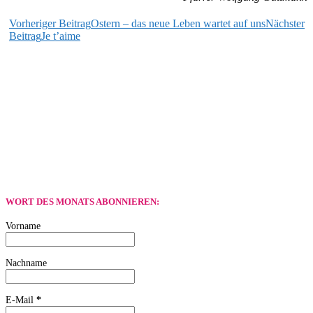
Beitragsnavigation
Vorheriger Beitrag
Ostern – das neue Leben wartet auf uns
Nächster
Beitrag
Je t’aime
WORT DES MONATS ABONNIEREN:
Vorname
Nachname
E-Mail
*