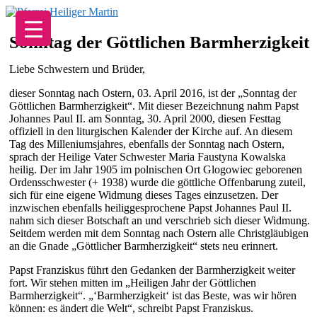
Zum
Inhalt
springen
Sonntag der Göttlichen Barmherzigkeit
Liebe Schwestern und Brüder,
dieser Sonntag nach Ostern, 03. April 2016, ist der „Sonntag der
Göttlichen Barmherzigkeit“. Mit dieser Bezeichnung nahm Papst
Johannes Paul II. am Sonntag, 30. April 2000, diesen Festtag
offiziell in den liturgischen Kalender der Kirche auf. An diesem
Tag des Milleniumsjahres, ebenfalls der Sonntag nach Ostern,
sprach der Heilige Vater Schwester Maria Faustyna Kowalska
heilig. Der im Jahr 1905 im polnischen Ort Glogowiec geborenen
Ordensschwester (+ 1938) wurde die göttliche Offenbarung zuteil,
sich für eine eigene Widmung dieses Tages einzusetzen. Der
inzwischen ebenfalls heiliggesprochene Papst Johannes Paul II.
nahm sich dieser Botschaft an und verschrieb sich dieser Widmung.
Seitdem werden mit dem Sonntag nach Ostern alle Christgläubigen
an die Gnade „Göttlicher Barmherzigkeit“ stets neu erinnert.
Papst Franziskus führt den Gedanken der Barmherzigkeit weiter
fort. Wir stehen mitten im „Heiligen Jahr der Göttlichen
Barmherzigkeit“. „‘Barmherzigkeit‘ ist das Beste, was wir hören
können: es ändert die Welt“, schreibt Papst Franziskus.