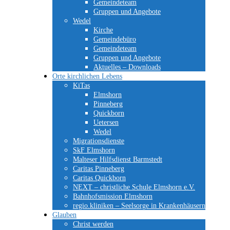
Gemeindeteam
Gruppen und Angebote
Wedel
Kirche
Gemeindebüro
Gemeindeteam
Gruppen und Angebote
Aktuelles – Downloads
Orte kirchlichen Lebens
KiTas
Elmshorn
Pinneberg
Quickborn
Uetersen
Wedel
Migrationsdienste
SkF Elmshorn
Malteser Hilfsdienst Barmstedt
Caritas Pinneberg
Caritas Quickborn
NEXT – christliche Schule Elmshorn e.V.
Bahnhofsmission Elmshorn
regio.kliniken – Seelsorge in Krankenhäusern
Glauben
Christ werden