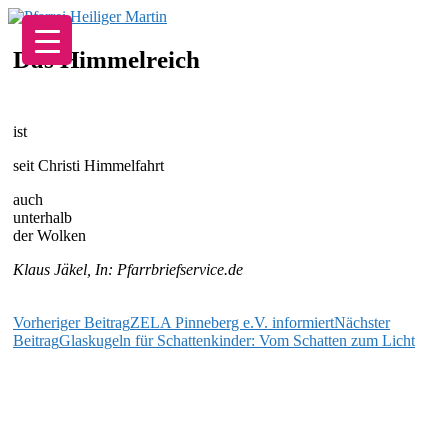
Zum
Inhalt
springen
Das Himmelreich
ist
seit Christi Himmelfahrt
auch
unterhalb
der Wolken
Klaus Jäkel, In: Pfarrbriefservice.de
Beitragsnavigation
Vorheriger Beitrag
ZELA Pinneberg e.V. informiert
Nächster
Beitrag
Glaskugeln für Schattenkinder: Vom Schatten zum Licht