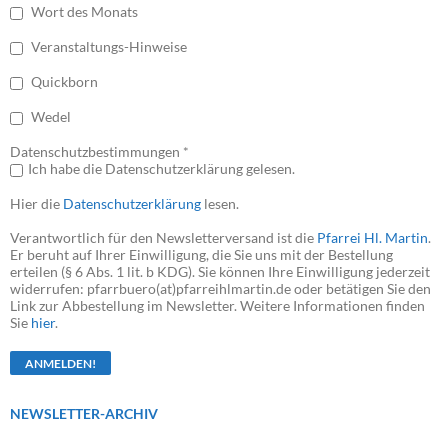
Wort des Monats
Veranstaltungs-Hinweise
Quickborn
Wedel
Datenschutzbestimmungen *
Ich habe die Datenschutzerklärung gelesen.
Hier die
Datenschutzerklärung
lesen.
Verantwortlich für den Newsletterversand ist die
Pfarrei Hl. Martin
.
Er beruht auf Ihrer Einwilligung, die Sie uns mit der Bestellung
erteilen (§ 6 Abs. 1 lit. b KDG). Sie können Ihre Einwilligung jederzeit
widerrufen: pfarrbuero(at)pfarreihlmartin.de oder betätigen Sie den
Link zur Abbestellung im Newsletter. Weitere Informationen finden
Sie
hier
.
NEWSLETTER-ARCHIV