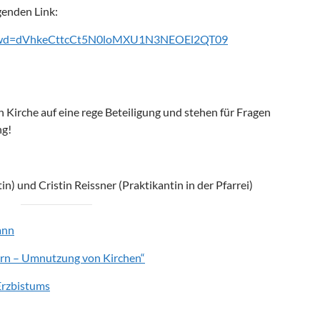
genden Link:
2?pwd=dVhkeCttcCt5N0loMXU1N3NEOEl2QT09
en Kirche auf eine rege Beteiligung und stehen für Fragen
ng!
 und Cristin Reissner (Praktikantin in der Pfarrei)
ann
ern – Umnutzung von Kirchen“
Erzbistums