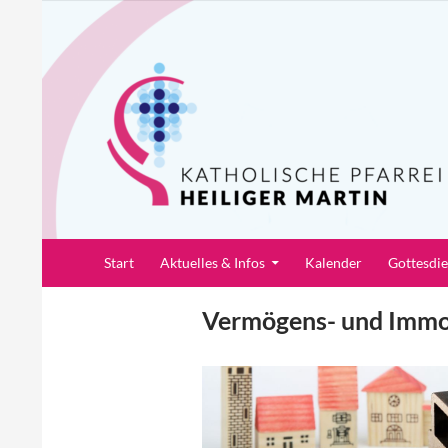
Zum
Inhalt
springen
Suchen
Pfarrei Heiliger Martin
Start
Aktuelles & Infos
Kalender
Gottesdi
Vermögens- und Immo