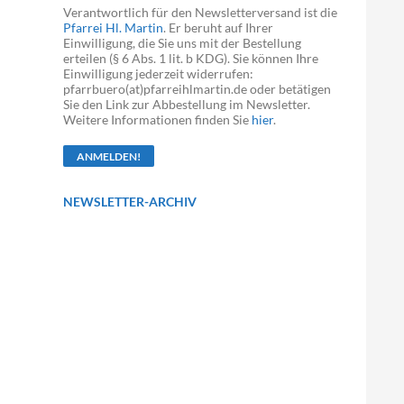
Verantwortlich für den Newsletterversand ist die
Pfarrei Hl. Martin
. Er beruht auf Ihrer
Einwilligung, die Sie uns mit der Bestellung
erteilen (§ 6 Abs. 1 lit. b KDG). Sie können Ihre
Einwilligung jederzeit widerrufen:
pfarrbuero(at)pfarreihlmartin.de oder betätigen
Sie den Link zur Abbestellung im Newsletter.
Weitere Informationen finden Sie
hier
.
NEWSLETTER-ARCHIV