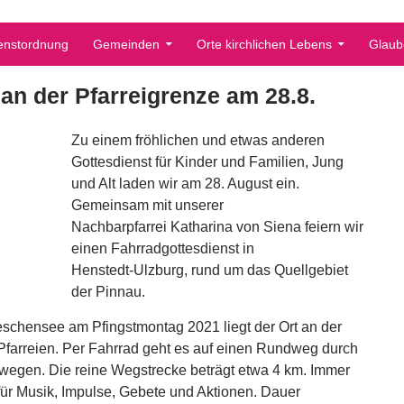
enstordnung
Gemeinden
Orte kirchlichen Lebens
Glaub
an der Pfarreigrenze am 28.8.
Zu einem fröhlichen und etwas anderen
Gottesdienst für Kinder und Familien, Jung
und Alt laden wir am 28. August ein.
Gemeinsam mit unserer
Nachbarpfarrei Katharina von Siena feiern wir
einen Fahrradgottesdienst in
Henstedt-Ulzburg, rund um das Quellgebiet
der Pinnau.
schensee am Pfingstmontag 2021 liegt der Ort an der
farreien. Per Fahrrad geht es auf einen Rundweg durch
wegen. Die reine Wegstrecke beträgt etwa 4 km. Immer
 für Musik, Impulse, Gebete und Aktionen. Dauer