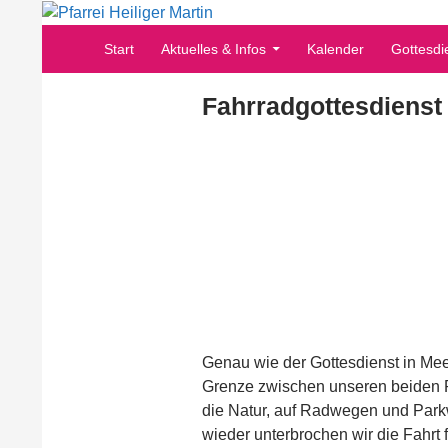
Zum
Inhalt
Suchen
Pfarrei Heiliger Martin
Start
Aktuelles & Infos
Kalender
Gottesdi
springen
Fahrradgottesdienst 
Genau wie der Gottesdienst in Mee
Grenze zwischen unseren beiden P
die Natur, auf Radwegen und Park
wieder unterbrochen wir die Fahrt