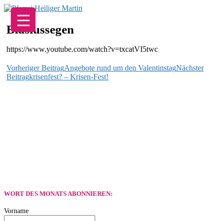
Zum
Inhalt
springen
Blasiussegen
https://www.youtube.com/watch?v=txcatVI5twc
Beitragsnavigation
Vorheriger Beitrag
Angebote rund um den Valentinstag
Nächster
Beitrag
krisenfest? – Krisen-Fest!
WORT DES MONATS ABONNIEREN:
Vorname