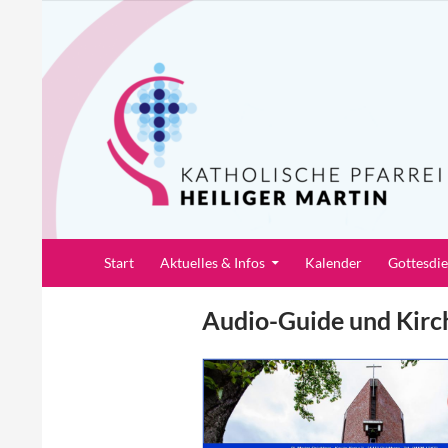
Zum
Inhalt
springen
Suchen
Pfarrei Heiliger Martin
Start
Aktuelles & Infos
Kalender
Gottesdi
Audio-Guide und Kirc