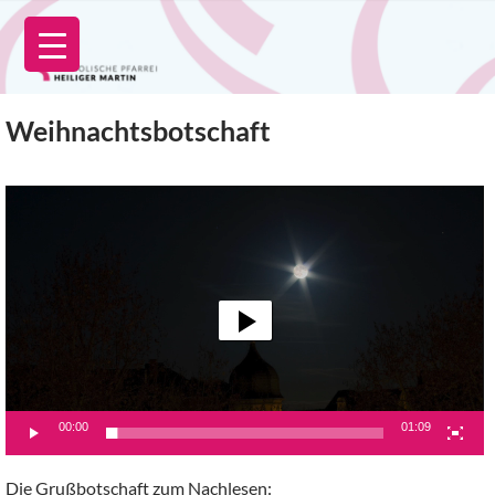
Zum
Inhalt
springen
Weihnachtsbotschaft
Video-
Player
00:00
01:09
Die Grußbotschaft zum Nachlesen: