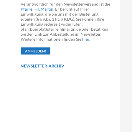
Verantwortlich für den Newsletterversand ist die
Pfarrei Hl. Martin
. Er beruht auf Ihrer
Einwilligung, die Sie uns mit der Bestellung
erteilen (§ 6 Abs. 1 lit. b KDG). Sie können Ihre
Einwilligung jederzeit widerrufen:
pfarrbuero(at)pfarreihlmartin.de oder betätigen
Sie den Link zur Abbestellung im Newsletter.
Weitere Informationen finden Sie
hier
.
NEWSLETTER-ARCHIV