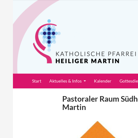
Zum
Inhalt
springen
Suchen
Pfarrei Heiliger Martin
Start
Aktuelles & Infos
Kalender
Gottesdi
Pastoraler Raum Südho
Martin