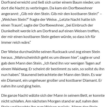
Dorfrand erreicht und ließ sich unter einem Baum nieder, um
dort die Nacht zu verbringen. Da kam ein Dorfbewohner
angerannt: „Gib mir den Stein. Gib mir den kostbaren Stein!“ –
„Welchen Stein?“ fragte der Weise. „Letzte Nacht hatte ich
einen Traum“, sagte der Dorfbewohner, „bei Einbruch der
Dunkelheit werde ich am Dorfrand auf einen Weisen treffen,
der mir einen kostbaren Stein geben würde, so dass ich für
immer reich wäre.“
Der Weise durchwühlte seinen Rucksack und zog einen Stein
heraus. „Wahrscheinlich geht es um diesen hier“, sagte er und
gab dem Mann den Stein. „Ich fand ihn vor wenigen Tagen auf
einem Waldweg. Er scheint dir bestimmt zu sein, so sollst du ihn
nun haben.“ Staunend betrachtete der Mann den Stein. Es war
ein Diamant, ein ungeheuer großer und kostbarer Diamant. Er
nahm ihn und ging heim.
Die ganze Nacht wälzte sich der Mann in seinem Bett, er konnte
nicht schlafen. Am nächsten Morgen stand er auf, nahm den
Stein und brachte ihn zum Weisen zurück: „Nimm den Stein