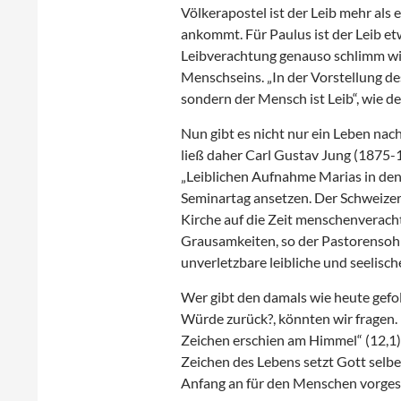
Völkerapostel ist der Leib mehr als
ankommt. Für Paulus ist der Leib et
Leibverachtung genauso schlimm wie
Menschseins. „In der Vorstellung de
sondern der Mensch ist Leib“, wie d
Nun gibt es nicht nur ein Leben na
ließ daher Carl Gustav Jung (1875
„Leiblichen Aufnahme Marias in den
Seminartag ansetzen. Der Schweizer
Kirche auf die Zeit menschenverac
Grausamkeiten, so der Pastorensohn
unverletzbare leibliche und seelis
Wer gibt den damals wie heute gefo
Würde zurück?, könnten wir fragen. 
Zeichen erschien am Himmel“ (12,1)
Zeichen des Lebens setzt Gott selber
Anfang an für den Menschen vorgest