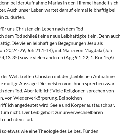
 denn bei der Aufnahme Marias in den Himmel handelt sich
er. Auch unser Leben wartet darauf, einmal leibhaftig bei
in zu dürfen.
 für uns Christen ein Leben nach dem Tod
ch dem Tod schließt eine neue Leibhaftigkeit ein. Denn auch
aftig. Die vielen leibhaftigen Begegnungen Jesu als
oh 20,24-29; Joh 21,1-14), mit Maria von Magdala (Joh
4,13-35) sowie vielen anderen (Apg 9,1-22; 1. Kor 15,6)
 der Welt treffen Christen mit der „Leiblichen Aufnahme
ine mutige Aussage. Die meisten von ihnen sprechen zwar
h dem Tod. Aber leiblich? Viele Religionen sprechen von
n, von Wiederverkörperung. Bei solchen
grifflich angedeutet wird, Seele und Körper austauschbar.
ntum nicht. Der Leib gehört zur unverwechselbaren
ch nach dem Tod.
 so etwas wie eine Theologie des Leibes. Für den