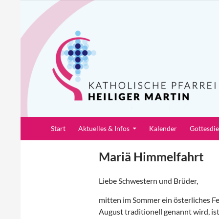
Zum
Inhalt
springen
Suchen
Pfarrei Heiliger Martin
Start
Aktuelles & Infos
Kalender
Gottesdi
Mariä Himmelfahrt
Liebe Schwestern und Brüder,
mitten im Sommer ein österliches Fe
August traditionell genannt wird, i