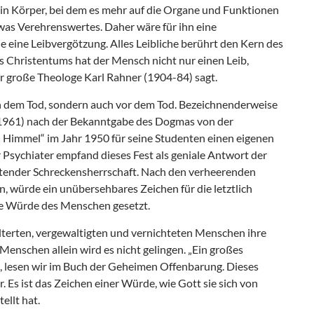
 ein Körper, bei dem es mehr auf die Organe und Funktionen
was Verehrenswertes. Daher wäre für ihn eine
 eine Leibvergötzung. Alles Leibliche berührt den Kern des
s Christentums hat der Mensch nicht nur einen Leib,
er große Theologe Karl Rahner (1904-84) sagt.
ch dem Tod, sondern auch vor dem Tod. Bezeichnenderweise
-1961) nach der Bekanntgabe des Dogmas von der
 Himmel“ im Jahr 1950 für seine Studenten einen eigenen
 Psychiater empfand dieses Fest als geniale Antwort der
htender Schreckensherrschaft. Nach den verheerenden
, würde ein unübersehbares Zeichen für die letztlich
che Würde des Menschen gesetzt.
lterten, vergewaltigten und vernichteten Menschen ihre
Menschen allein wird es nicht gelingen. „Ein großes
, lesen wir im Buch der Geheimen Offenbarung. Dieses
. Es ist das Zeichen einer Würde, wie Gott sie sich von
ellt hat.