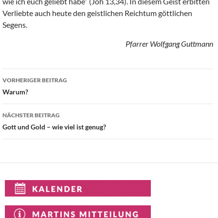
wie ich euch geliebt habe“ (Joh 13,34). In diesem Geist erbitten
Verliebte auch heute den geistlichen Reichtum göttlichen
Segens.
Pfarrer Wolfgang Guttmann
Beitragsnavigation
VORHERIGER BEITRAG
Warum?
NÄCHSTER BEITRAG
Gott und Gold – wie viel ist genug?