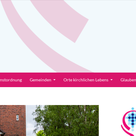
enstordnung
Gemeinden
Orte kirchlichen Lebens
Glaube