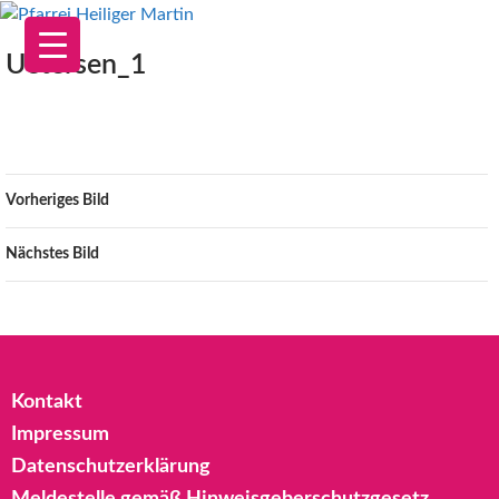
Zum
Inhalt
Uetersen_1
springen
Vorheriges Bild
Nächstes Bild
Kontakt
Impressum
Datenschutzerklärung
Meldestelle gemäß Hinweisgeberschutzgesetz