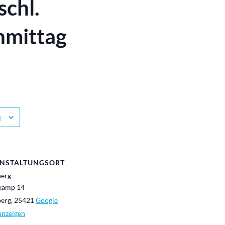
schl.
hmittag
N
NSTALTUNGSORT
berg
kamp 14
berg
,
25421
Google
anzeigen