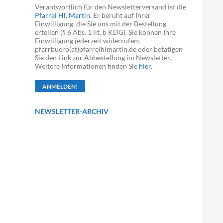
Verantwortlich für den Newsletterversand ist die
Pfarrei Hl. Martin
. Er beruht auf Ihrer
Einwilligung, die Sie uns mit der Bestellung
erteilen (§ 6 Abs. 1 lit. b KDG). Sie können Ihre
Einwilligung jederzeit widerrufen:
pfarrbuero(at)pfarreihlmartin.de oder betätigen
Sie den Link zur Abbestellung im Newsletter.
Weitere Informationen finden Sie
hier
.
NEWSLETTER-ARCHIV