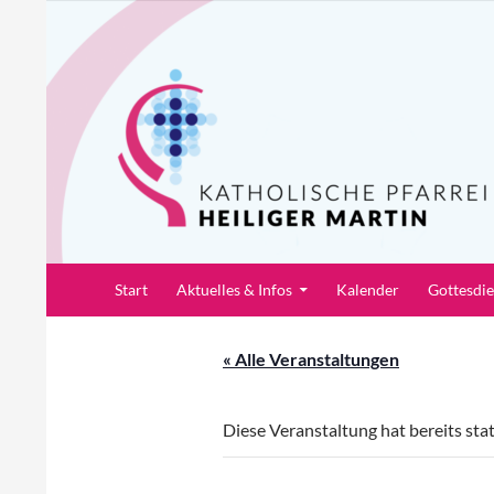
Zum
Inhalt
springen
Suchen
Pfarrei Heiliger Martin
Start
Aktuelles & Infos
Kalender
Gottesdi
« Alle Veranstaltungen
Diese Veranstaltung hat bereits sta