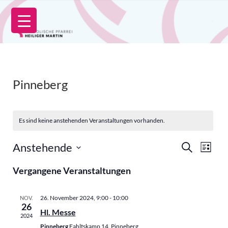
Zum
Inhalt
springen
Pinneberg
Es sind keine anstehenden Veranstaltungen vorhanden.
V
V
Anstehende
S
L
e
U
e
D
I
r
C
r
Vergangene Veranstaltungen
S
a
a
H
T
a
n
E
t
E
s
n
u
26. November 2024, 9:00
-
10:00
NOV.
t
s
26
m
a
Hl. Messe
2024
t
l
w
Pinneberg
Fahltskamp 14, Pinneberg