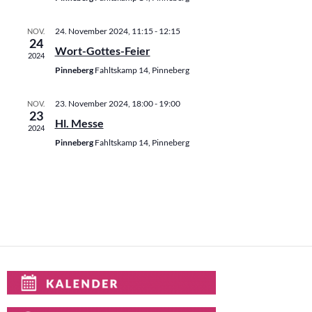
a
t
ä
u
l
h
n
24. November 2024, 11:15
-
12:15
NOV.
t
l
24
g
Wort-Gottes-Feier
u
e
2024
e
n
n
Pinneberg
Fahltskamp 14, Pinneberg
n
S
g
.
u
A
23. November 2024, 18:00
-
19:00
NOV.
c
23
n
Hl. Messe
h
2024
s
e
Pinneberg
Fahltskamp 14, Pinneberg
u
i
n
c
d
h
A
n
t
s
e
i
n
c
-
h
t
N
e
a
n
v
,