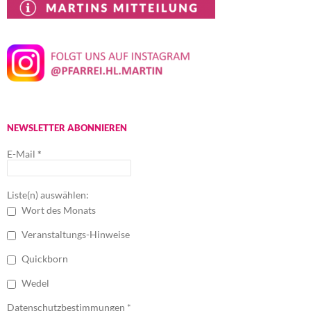
i
N
a
g
v
a
i
t
g
i
a
t
o
i
n
o
n
NEWSLETTER ABONNIEREN
E-Mail
*
Liste(n) auswählen:
Wort des Monats
Veranstaltungs-Hinweise
Quickborn
Wedel
Datenschutzbestimmungen *