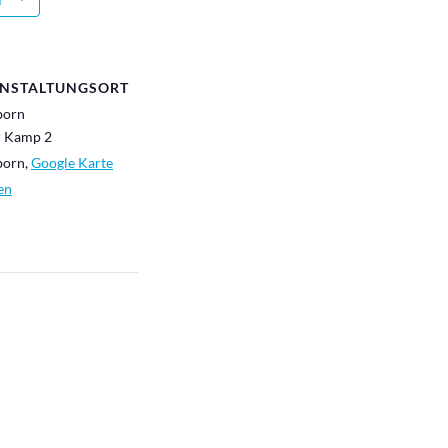
NSTALTUNGSORT
born
r Kamp 2
born
,
Google Karte
en