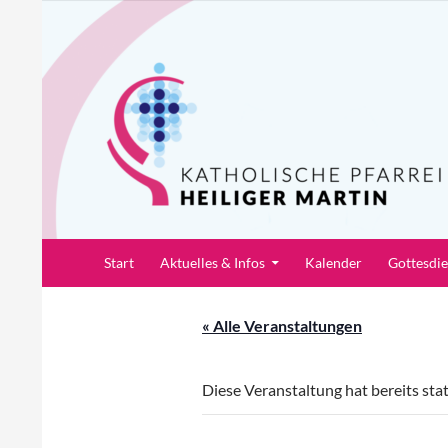
Zum
Inhalt
springen
Suchen
Pfarrei Heiliger Martin
Start
Aktuelles & Infos
Kalender
Gottesdi
« Alle Veranstaltungen
Diese Veranstaltung hat bereits sta