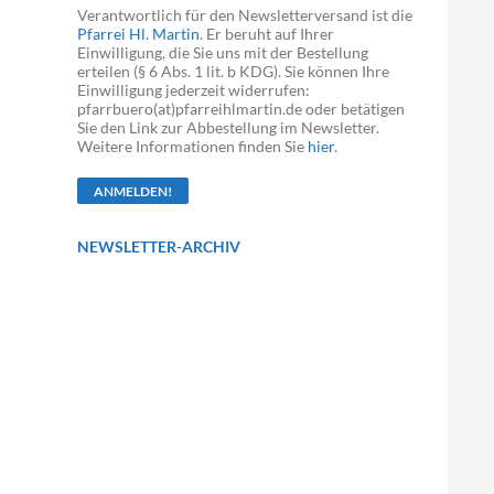
Verantwortlich für den Newsletterversand ist die
Pfarrei Hl. Martin
. Er beruht auf Ihrer
Einwilligung, die Sie uns mit der Bestellung
erteilen (§ 6 Abs. 1 lit. b KDG). Sie können Ihre
Einwilligung jederzeit widerrufen:
pfarrbuero(at)pfarreihlmartin.de oder betätigen
Sie den Link zur Abbestellung im Newsletter.
Weitere Informationen finden Sie
hier
.
NEWSLETTER-ARCHIV