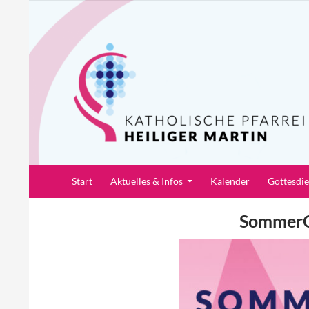
Zum
Inhalt
springen
Suchen
Pfarrei Heiliger Martin
Start
Aktuelles & Infos
Kalender
Gottesdi
Sommer