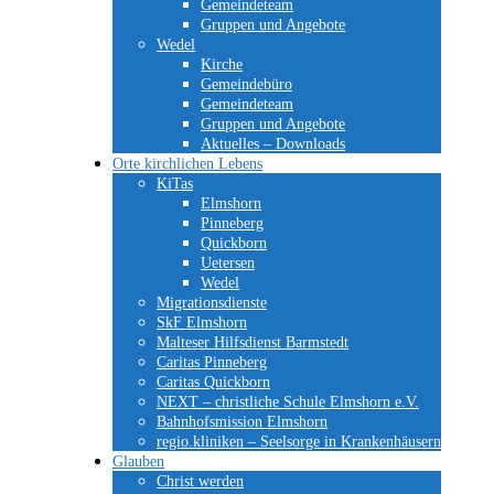
Gemeindeteam
Gruppen und Angebote
Wedel
Kirche
Gemeindebüro
Gemeindeteam
Gruppen und Angebote
Aktuelles – Downloads
Orte kirchlichen Lebens
KiTas
Elmshorn
Pinneberg
Quickborn
Uetersen
Wedel
Migrationsdienste
SkF Elmshorn
Malteser Hilfsdienst Barmstedt
Caritas Pinneberg
Caritas Quickborn
NEXT – christliche Schule Elmshorn e.V.
Bahnhofsmission Elmshorn
regio.kliniken – Seelsorge in Krankenhäusern
Glauben
Christ werden