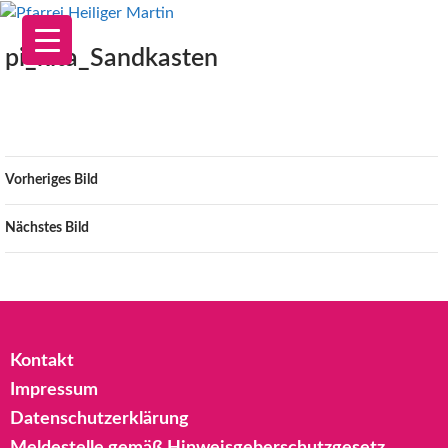
Zum
Inhalt
pi_kita_Sandkasten
springen
Vorheriges Bild
Nächstes Bild
Kontakt
Impressum
Datenschutzerklärung
Meldestelle gemäß Hinweisgeberschutzgesetz