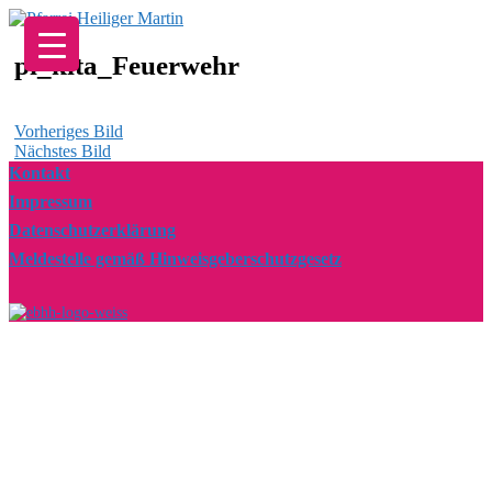
Zum
Inhalt
springen
pi_kita_Feuerwehr
Vorheriges Bild
Nächstes Bild
Kontakt
Impressum
Datenschutzerklärung
Meldestelle gemäß Hinweisgeberschutzgesetz