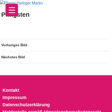
Zum
Inhalt
Pfingsten
springen
Vorheriges Bild
Nächstes Bild
Kontakt
Impressum
Datenschutzerklärung
Meldestelle gemäß Hinweisgeberschutzgesetz