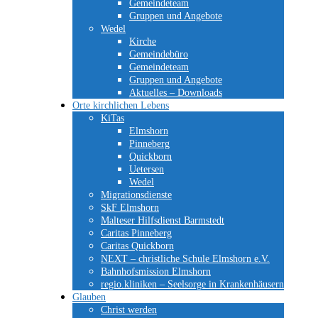
Gemeindeteam
Gruppen und Angebote
Wedel
Kirche
Gemeindebüro
Gemeindeteam
Gruppen und Angebote
Aktuelles – Downloads
Orte kirchlichen Lebens
KiTas
Elmshorn
Pinneberg
Quickborn
Uetersen
Wedel
Migrationsdienste
SkF Elmshorn
Malteser Hilfsdienst Barmstedt
Caritas Pinneberg
Caritas Quickborn
NEXT – christliche Schule Elmshorn e.V.
Bahnhofsmission Elmshorn
regio.kliniken – Seelsorge in Krankenhäusern
Glauben
Christ werden