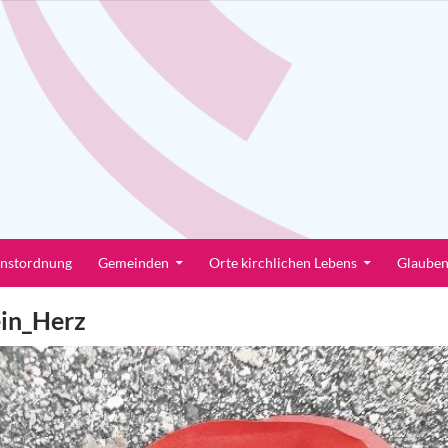
enstordnung
Gemeinden
Orte kirchlichen Lebens
Glaube
in_Herz