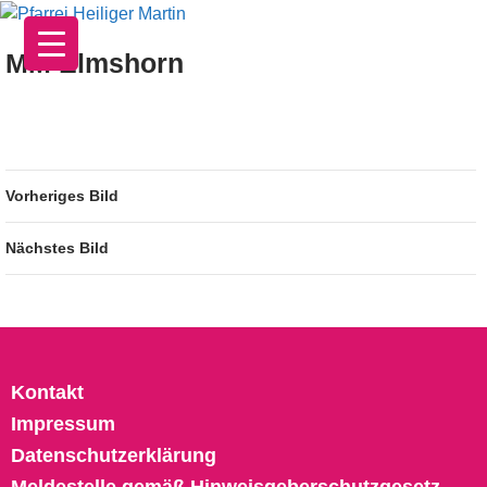
Zum
Inhalt
MM Elmshorn
springen
Vorheriges Bild
Nächstes Bild
Kontakt
Impressum
Datenschutzerklärung
Meldestelle gemäß Hinweisgeberschutzgesetz