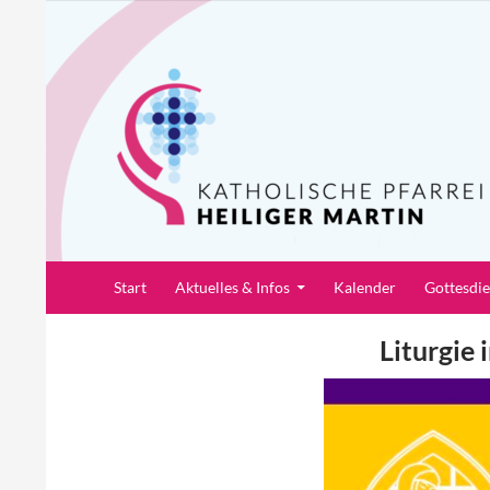
Zum
Inhalt
springen
Suchen
Pfarrei Heiliger Martin
Start
Aktuelles & Infos
Kalender
Gottesdi
Liturgie